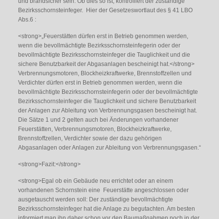
und brandsicher sein. Ob dies so ist, kontrolliert der zuständige
Bezirksschornsteinfeger. Hier der Gesetzeswortlaut des § 41 LBO
Abs.6 :
<strong>„Feuerstätten dürfen erst in Betrieb genommen werden,
wenn die bevollmächtigte Bezirksschornsteinfegerin oder der
bevollmächtigte Bezirksschornsteinfeger die Tauglichkeit und die
sichere Benutzbarkeit der Abgasanlagen bescheinigt hat.</strong>
Verbrennungsmotoren, Blockheizkraftwerke, Brennstoffzellen und
Verdichter dürfen erst in Betrieb genommen werden, wenn die
bevollmächtigte Bezirksschornsteinfegerin oder der bevollmächtigte
Bezirksschornsteinfeger die Tauglichkeit und sichere Benutzbarkeit
der Anlagen zur Ableitung von Verbrennungsgasen bescheinigt hat.
Die Sätze 1 und 2 gelten auch bei Änderungen vorhandener
Feuerstätten, Verbrennungsmotoren, Blockheizkraftwerke,
Brennstoffzellen, Verdichter sowie der dazu gehörigen
Abgasanlagen oder Anlagen zur Ableitung von Verbrennungsgasen.“
<strong>Fazit:</strong>
<strong>Egal ob ein Gebäude neu errichtet oder an einem
vorhandenen Schornstein eine Feuerstätte angeschlossen oder
ausgetauscht werden soll: Der zuständige bevollmächtigte
Bezirksschornsteinfeger hat die Anlage zu begutachten. Am besten
informiert man ihn daher schon vor den Baumaßnahmen noch in der