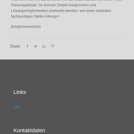
Planungsphase. So können Details besprochen und
Lösungsmöglichkeiten erarbeitet werden- von einer neutralen
fachkundigen Stelle</strong>!
[/responsivevoice]
Share
Links
ZIV
Kontaktdaten