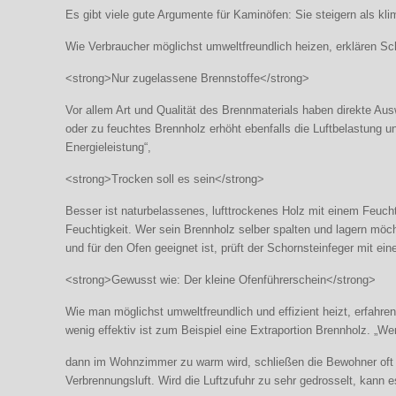
Es gibt viele gute Argumente für Kaminöfen: Sie steigern als 
Wie Verbraucher möglichst umweltfreundlich heizen, erklären S
<strong>Nur zugelassene Brennstoffe</strong>
Vor allem Art und Qualität des Brennmaterials haben direkte Aus
oder zu feuchtes Brennholz erhöht ebenfalls die Luftbelastung un
Energieleistung“,
<strong>Trocken soll es sein</strong>
Besser ist naturbelassenes, lufttrockenes Holz mit einem Feuch
Feuchtigkeit. Wer sein Brennholz selber spalten und lagern möch
und für den Ofen geeignet ist, prüft der Schornsteinfeger mit e
<strong>Gewusst wie: Der kleine Ofenführerschein</strong>
Wie man möglichst umweltfreundlich und effizient heizt, erfahr
wenig effektiv ist zum Beispiel eine Extraportion Brennholz. „W
dann im Wohnzimmer zu warm wird, schließen die Bewohner oft d
Verbrennungsluft. Wird die Luftzufuhr zu sehr gedrosselt, kan