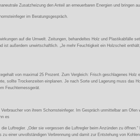
klimaneutrale Zusatzheizung den Anteil an erneuerbaren Energien und bringe
chornsteinfeger im Beratungsgespräch.
wirkungen auf die Umwelt. Zeitungen, behandeltes Holz und Plastikabfälle set
d ist außerdem unwirtschaftlich. „Je mehr Feuchtigkeit ein Holzscheit enthält
tegehalt von maximal 25 Prozent. Zum Vergleich: Frisch geschlagenes Holz e
te, sollte Trockenzeiten einplanen. Je nach Sorte und Lagerung muss das Hol
inem Feuchtemessgerät.
en Verbraucher von ihrem Schornsteinfeger. Im Gespräch unmittelbar am Ofen w
enn es
ie Luftregler. „Oder sie vergessen die Luftregler beim Anzünden zu öffnen.
n es zu einer unvollständigen Verbrennung und damit zur Entstehung von Koh