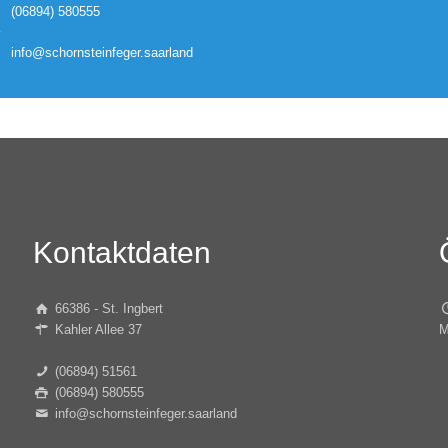
(06894) 580555
info@schornsteinfeger.saarland
Kontaktdaten
66386 - St. Ingbert
Kahler Allee 37
M
(06894) 51561
(06894) 580555
info@schornsteinfeger.saarland