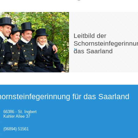
Leitbild der
Schornsteinfegerinnu
das Saarland
ornsteinfegerinnung für das Saarland
66386 - St. Ingbert
Kahler Allee 37
(06894) 51561